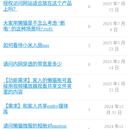
授权访问网站适合放在这个产品
2025 年7 月
0
上吗？
15 日
大家用懒猫是不怎么考虑 "断
2025 年7 月
0
电" 的这种场景吗?:rofl:
6 日
2025 年5 月
如何看待小米入局nas
5
23 日
2025 年2 月
请问内网穿透的带宽是多少
0
14 日
【功能需求】家人的懒猫账号直
2025 年1 月
接用视频播放器观看共享文件夹
7
21 日
里的内容
【需求】和家人共享emby媒体
2024 年12
1
库
月 31 日
请问懒猫微服的相册对motion
2024 年12